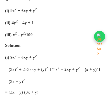
2
2
(i) 9x
+ 6xy + y
2
(ii) 4y
– 4y + 1
2
2
(iii) x
- y
/100
Solution
2
2
(i) 9x
+ 6xy + y
2
2
2
2
2
= (3x)
+ 2×3x×y + (y)
[∵ x
+ 2xy + y
= (x + y)
]
2
= (3x + y)
= (3x + y) (3x + y)