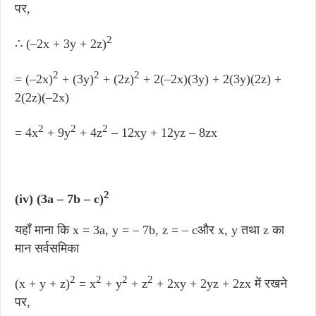
पर,
2
∴ (–2x + 3y + 2z)
2
2
2
= (–2x)
+ (3y)
+ (2z)
+ 2(–2x)(3y) + 2(3y)(2z) +
2(2z)(–2x)
2
2
2
= 4x
+ 9y
+ 4z
– 12xy + 12yz – 8zx
2
(iv) (3a – 7b – c)
यहाँ माना कि x = 3a, y = – 7b, z = – cऔर x, y तथा z का
मान सर्वसमिका
2
2
2
2
(x + y + z)
= x
+ y
+ z
+ 2xy + 2yz + 2zx में रखने
पर,