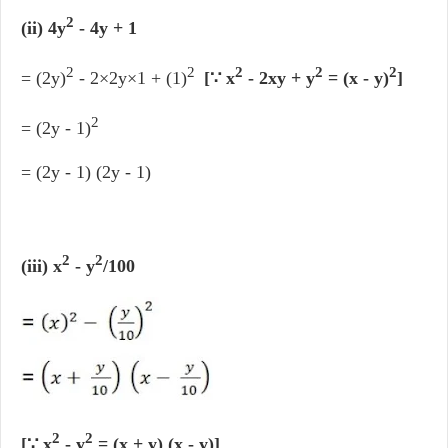
2
(ii) 4y
- 4y + 1
2
2
2
2
2
= (2y)
- 2×2y×1 + (1)
[∵ x
- 2xy + y
= (x - y)
]
2
= (2y - 1)
= (2y - 1) (2y - 1)
2
2
(iii) x
- y
/100
2
2
[∵ x
- y
= (x + y) (x - y)​]