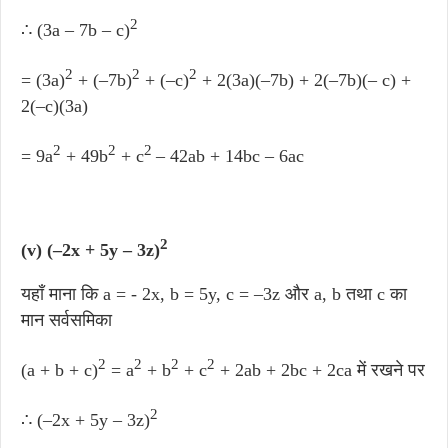
2
∴ (3a – 7b – c)
2
2
2
= (3a)
+ (–7b)
+ (–c)
+ 2(3a)(–7b) + 2(–7b)(– c) +
2(–c)(3a)
2
2
2
= 9a
+ 49b
+ c
– 42ab + 14bc – 6ac
2
(v) (–2x + 5y – 3z)
यहाँ माना कि a = - 2x, b = 5y, c = –3z और a, b तथा c का
मान सर्वसमिका
2
2
2
2
(a + b + c)
= a
+ b
+ c
+ 2ab + 2bc + 2ca में रखने पर
2
∴ (–2x + 5y – 3z)