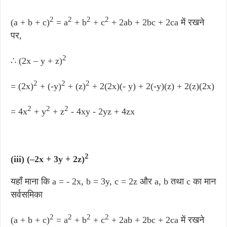
2
2
2
2
(a + b + c)
= a
+ b
+ c
+ 2ab + 2bc + 2ca में रखने
पर,
2
∴ (2x – y + z)
2
2
2
= (2x)
+ (-y)
+ (z)
+ 2(2x)(- y) + 2(-y)(z) + 2(z)(2x)
2
2
2
= 4x
+ y
+ z
- 4xy - 2yz + 4zx
2
(iii) (–2x + 3y + 2z)
यहाँ माना कि a = - 2x, b = 3y, c = 2z और a, b तथा c का मान
सर्वसमिका
2
2
2
2
(a + b + c)
= a
+ b
+ c
+ 2ab + 2bc + 2ca में रखने