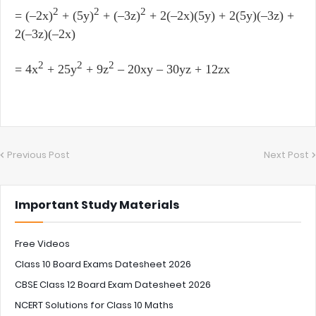
2
2
2
= (–2x)
+ (5y)
+ (–3z)
+ 2(–2x)(5y) + 2(5y)(–3z) +
2(–3z)(–2x)
2
2
2
= 4x
+ 25y
+ 9z
– 20xy – 30yz + 12zx
Previous Post
Next Post
Important Study Materials
Free Videos
Class 10 Board Exams Datesheet 2026
CBSE Class 12 Board Exam Datesheet 2026
NCERT Solutions for Class 10 Maths