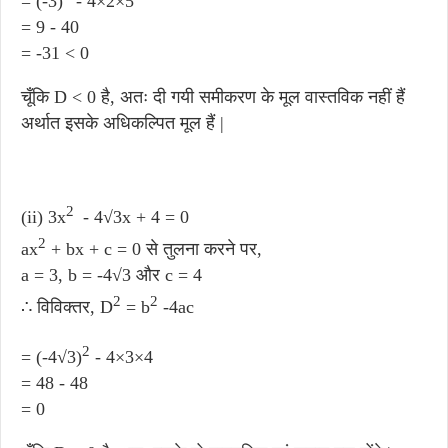
= (-3)
- 4×2×5
= 9 - 40
= -31 < 0
चूँकि D < 0 है, अतः दी गयी समीकरण के मूल वास्तविक नहीं हैं
अर्थात इसके अधिकल्पित मूल हैं |
2
(ii) 3x
​ - 4√3x + 4 = 0
2
ax
+ bx + c = 0 से तुलना करने पर,
a = 3, b = -4√3 और c = 4
2
2
∴ विविक्तर, D
= b
-4ac
2
= (-4√3)
- 4×3×4
= 48 - 48
= 0