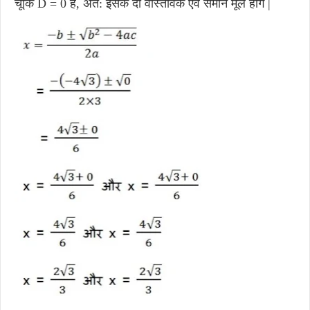
चूँकि D = 0 है, अत: इसके दो वास्तविक एवं समान मूल होंगे |