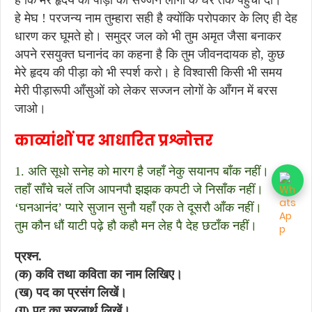
है कि मेरे हृदय की पीड़ा को सज्जन लोगों के घर तक पहुँचा दो।
हे मेघ ! परजन्य नाम तुम्हारा सही है क्योंकि परोपकार के लिए ही देह
धारण कर घूमते हो। समुद्र जल को भी तुम अमृत जैसा बनाकर
अपने रसयुक्त घनानंद का कहना है कि तुम जीवनदायक हो, कुछ
मेरे हृदय की पीड़ा को भी स्पर्श करो। हे विश्वासी किसी भी समय
मेरी पीड़ारूपी आँसुओं को लेकर सज्जन लोगों के आँगन में बरस
जाओ।
काव्यांशों पर आधारित प्रश्नोत्तर
1. अति सूधो सनेह को मारग है जहाँ नेकु सयानप बाँक नहीं।
तहाँ साँचे चलें तजि आपनपौ झझक कपटी जे निसाँक नहीं।
‘घनआनंद’ प्यारे सुजान सुनौ यहाँ एक ते दूसरौ आँक नहीं।
तुम कौन धौं याटी पढ़े हौ कहौ मन लेह पै देह छटाँक नहीं।
प्रश्न.
(क) कवि तथा कविता का नाम लिखिए।
(ख) पद का प्रसंग लिखें।
(ग) पद का सरलार्थ लिखें।