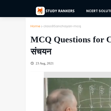
NCERT SOLUT
Home
class9Sanchayan-mcq
MCQ Questions for Cla
संचयन
23 Aug, 2021