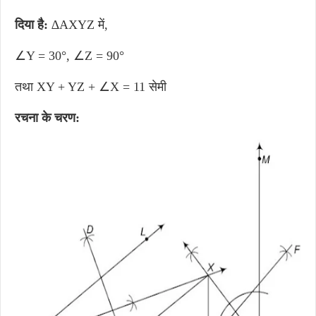
दिया है:
∆AXYZ में,
∠Y = 30°, ∠Z = 90°
तथा XY + YZ + ∠X = 11 सेमी
रचना के चरण: