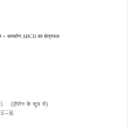
रफल + समकोण ∆BCD का क्षेत्रफल