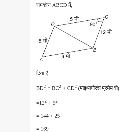
समकोण ABCD में,
दिया है,
2
2
2
BD
= BC
+ CD
(पाइथागोरस प्रमेय से)
2
2
=12
+ 5
= 144 + 25
= 169