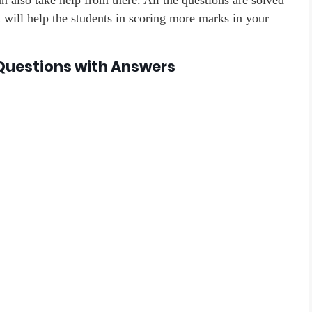
n also take help from there. All the questions are solved
t will help the students in scoring more marks in your
Questions with Answers