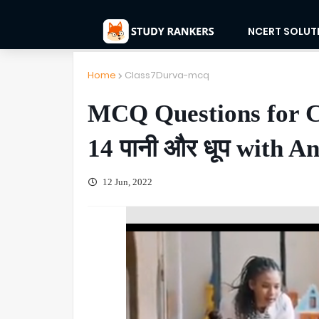
NCERT SOLUT
Home
Class7Durva-mcq
MCQ Questions for C
14 पानी और धूप with A
12 Jun, 2022