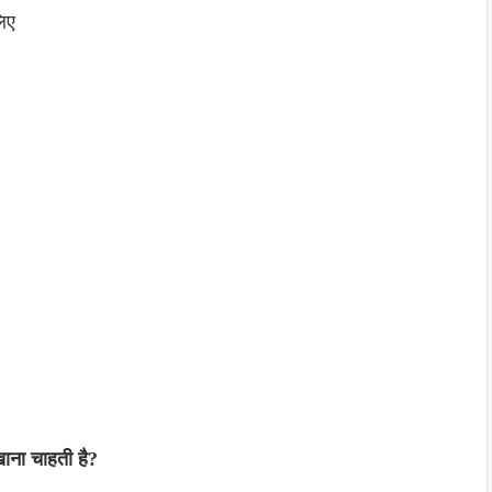
िए
खाना चाहती है?