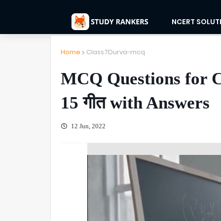
NCERT SOLUT
Home
Class7Durva-mcq
MCQ Questions for C
15 गीत with Answers
12 Jun, 2022