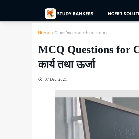
NCERT SOLUT
Home
Class9science-hindi-mcq
MCQ Questions for Cl
कार्य तथा ऊर्जा
07 Dec, 2021