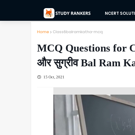
NCERT SOLUT
Home
Class6balramkatha-mcq
MCQ Questions for Cl
और सुग्रीव Bal Ram K
15 Oct, 2021