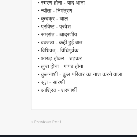
• स्मरण होना - याद आना
• न्यौता - निमंत्रण
• कुचक्र - चाल।
• प्रविष्ट - प्रवेश
• सभ्रांत - आदरणीय
• वक्तव्य - कही हुई बात
• विधिवत् - विधिपूर्वक
• आरुढ़ होकर - चढ़कर
• लुप्त होना - गायब होना
• कुलनाशी - कुल परिवार का नाश करने वाला
• सूत - सारथी
• आश्रित - शरणार्थी
Previous Post