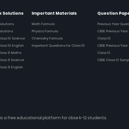
 Solutions
Important Materials
Question Pap
Solutions
Math Formula
Previous Year Ques
olutions
Physics Formula
CBSE Previous Year 
Class 10 Science
Chemistry Formula
Class 10
lass 10 English
Important Questions for Class 10
CBSE Previous Year 
Class 9 Maths
Class 12
Class 9 Science
CBSE Class 12 Samp
Class 9 English
is a free educational platform for cbse k-12 students.