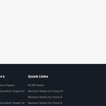
ers
Quick Links
tion Papers
NCERT Books
Question Paper for
Revision Notes for Class 10
Revision Notes for Class 9
Question Paper for
Revision Notes for Class 8