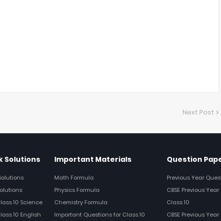
Next Post
 Solutions
Important Materials
Question Pap
Solutions
Math Formula
Previous Year Ques
olutions
Physics Formula
CBSE Previous Year 
Class 10 Science
Chemistry Formula
Class 10
lass 10 English
Important Questions for Class 10
CBSE Previous Year 