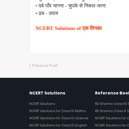
• दबे पाँव भागना - चुपके से निकल जाना
• ढब - उपाय
NCERT Solutions of एक तिनका
Previous Post
NCERT Solutions
Reference Book
NCERT Solutions
RD Sharma Class 10 
NCERT Solutions for Class 10 Maths
RD Sharma Class 9 S
NCERT Solutions for Class 10 Science
NCERT Solutions for 
NCERT Solutions for Class 10 English
NCERT Solutions for C