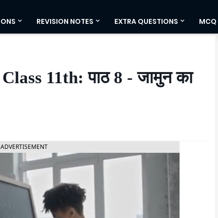
IONS
REVISION NOTES
EXTRA QUESTIONS
MCQ
lass 11th: पाठ 8 - जामुन का
ADVERTISEMENT