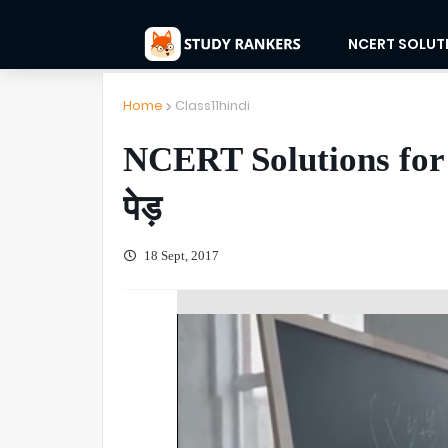
NCERT SOLUT
Home
Class11hindi
NCERT Solutions for C
पेड़
18 Sept, 2017