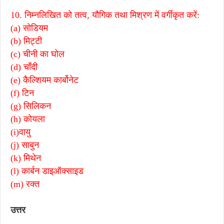
10. निम्नलिखित को तत्व, यौगिक तथा मिश्रण में वर्गीकृत करें:
(a) सोडियम
(b) मिट्टी
(c) चीनी का घोल
(d) चाँदी
(e) कैल्शियम कार्बोनेट
(f) टिन
(g) सिलिकन
(h) कोयला
(i)वायु
(j) साबुन
(k) मिथेन
(l) कार्बन डाइऑक्साइड
(m) रक्त
उत्तर