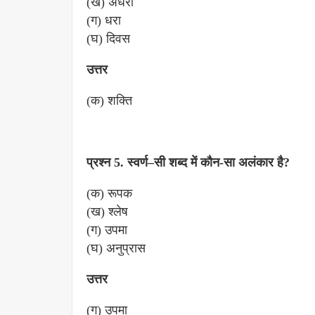
(ख) अँधेरा
(ग) धरा
(घ) दिवस
उत्तर
(क) शक्ति
प्रश्न 5. स्वर्ण–सी शब्द में कौन-सा अलंकार है?
(क) रूपक
(ख) श्लेष
(ग) उपमा
(घ) अनुप्रास
उत्तर
(ग) उपमा