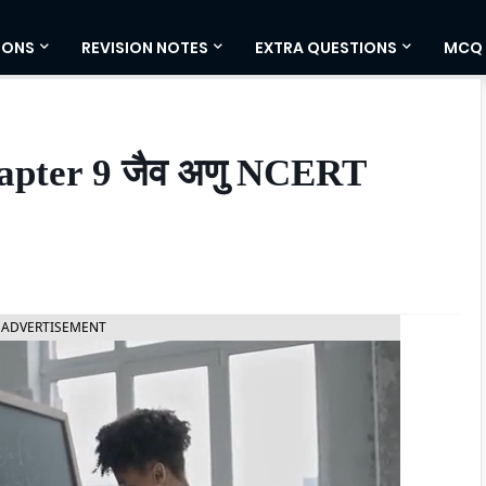
IONS
REVISION NOTES
EXTRA QUESTIONS
MCQ
Chapter 9 जैव अणु NCERT
ADVERTISEMENT