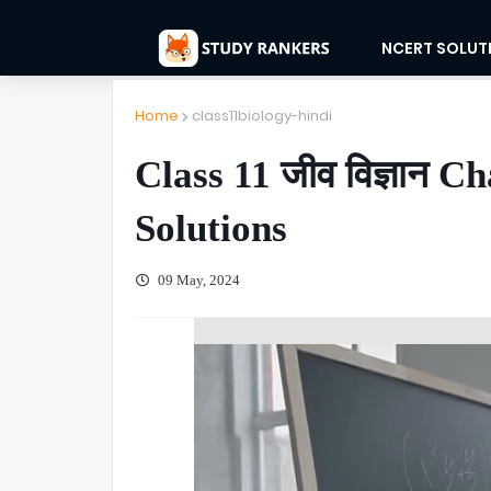
NCERT SOLUT
Home
class11biology-hindi
Class 11 जीव विज्ञान 
Solutions
09 May, 2024