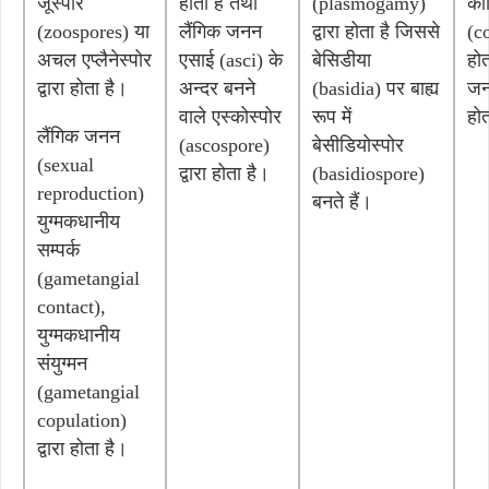
जूस्पोर
होता है तथा
(plasmogamy)
को
(zoospores) या
लैंगिक जनन
द्वारा होता है जिससे
(co
अचल एप्लैनेस्पोर
एसाई (asci) के
बेसिडीया
होत
द्वारा होता है।
अन्दर बनने
(basidia) पर बाह्य
जन
वाले एस्कोस्पोर
रूप में
होत
लैंगिक जनन
(ascospore)
बेसीडियोस्पोर
(sexual
द्वारा होता है।
(basidiospore)
reproduction)
बनते हैं।
युग्मकधानीय
सम्पर्क
(gametangial
contact),
युग्मकधानीय
संयुग्मन
(gametangial
copulation)
द्वारा होता है।