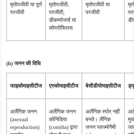
मृतोपजीवी या पूर्ण
मृतोपजीवी,
मृतोपजीवी या
मृ
परजीवी
परजीवी,
परजीवी
पर
डीकम्पोजर्स या
डीक
कोपरोफिलस
(b) जनन की विधि
फाइकोमाइसीटीज
एस्कोमाइसीटीज
बेसीडीयोमाइसीटीज
ड्
अलैंगिक जनन
अलैंगिक जनन
अलैंगिक स्पोर नहीं
अल
(asexual
कोनिडिया
बनते। लैंगिक
मुख
reproduction)
(conidia) द्वारा
जनन प्लाज्मोगैमी
जा