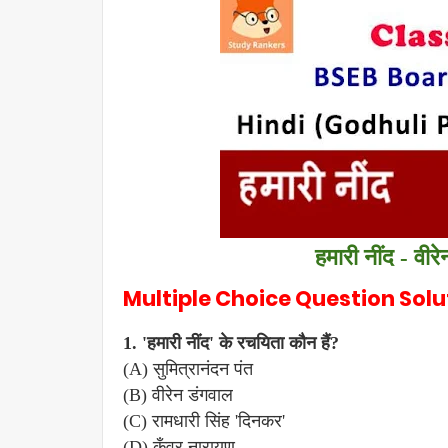
हमारी नींद - वीर
Multiple Choice Question Soluti
1. 'हमारी नींद' के रचयिता कौन हैं?
(A) सुमित्रानंदन पंत
(B) वीरेन डंगवाल
(C) रामधारी सिंह 'दिनकर'
(D) कुँवर नारायण