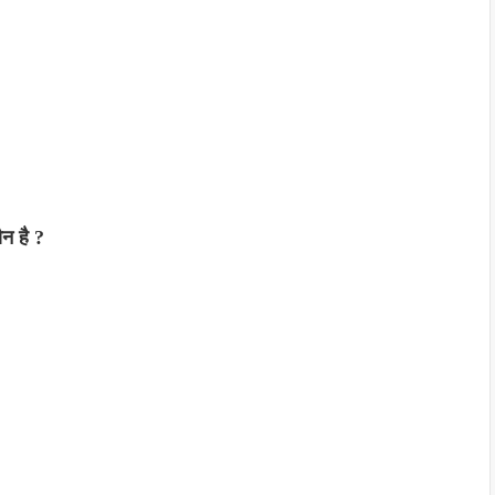
ौन है ?