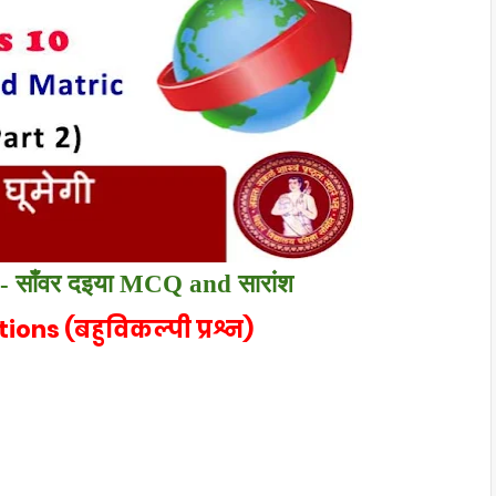
- साँवर दइया
MCQ and सारांश
ons (बहुविकल्पी प्रश्न)