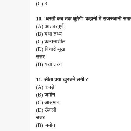
(C) 3
10. 'धरती कब तक घूमेगी' कहानी में राजस्थानी समा
(A) आडंबरपूर्ण,
(B) यथा तथ्य
(C) कल्पनाशील
(D) विचारोन्मुख
उत्तर
(B) यथा तथ्य
11. सीता क्या खुरचने लगी ?
(A) कपड़े
(B) जमीन
(C) आसमान
(D) ऊँगली
उत्तर
(B) जमीन