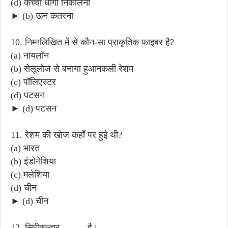
(d) कच्चा धागा निकालना
► (b) ऊन कतरना
10. निम्नलिखित में से कौन-सा प्राकृतिक फाइबर है?
(a) नायलॉन
(b) सेलूलोज से बनाया हुआनकली रेशम
(c) पॉलिएस्टर
(d) पटसन
► (d) पटसन
11. रेशम की खोज कहाँ पर हुई थी?
(a) भारत
(b) इंडोनेशिया
(c) मलेशिया
(d) चीन
► (d) चीन
12. सिरीकल्चर _____ है।