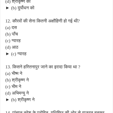
(d) श्रीकृष्ण को
► (b) दुर्योधन को
12. कौरवों की सेना कितनी अक्षौहिणी हो गई थी?
(a) दस
(b) पाँच
(c) ग्यारह
(d) आठ
► (c) ग्यारह
13. किसने हस्तिनापुर जाने का इरादा किया था ?
(a) भीष्म ने
(b) श्रीकृष्ण ने
(c) भीम ने
(d) अभिमन्यु ने
► (b) श्रीकृष्ण ने
14. पांचाल नरेश के पुरोहित, युधिष्ठिर की ओर से राजदूत बनकर