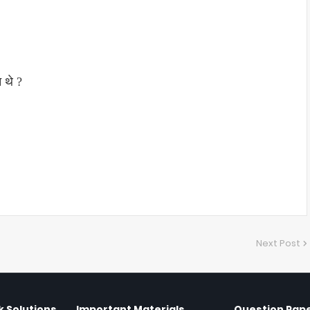
 थे ?
Next Post
 Solutions
Important Materials
Question Pap