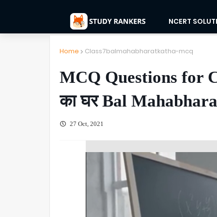
NCERT SOLUT
Home
Class7balmahabharatkatha-mcq
MCQ Questions for C
का घर Bal Mahabhara
27 Oct, 2021