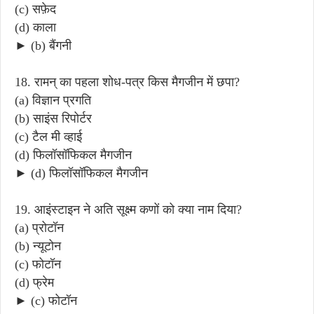
(c) सफ़ेद
(d) काला
► (b) बैंगनी
18. रामन् का पहला शोध-पत्र किस मैगजीन में छपा?
(a) विज्ञान प्रगति
(b) साइंस रिपोर्टर
(c) टैल मी व्हाई
(d) फिलॉसॉफिकल मैगजीन
► (d) फिलॉसॉफिकल मैगजीन
19. आइंस्टाइन ने अति सूक्ष्म कणों को क्या नाम दिया?
(a) प्रोटॉन
(b) न्यूटोन
(c) फोटॉन
(d) फ्रेम
► (c) फोटॉन