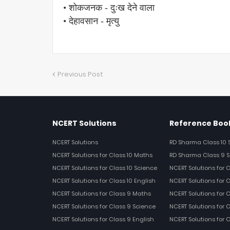
• शोकजनक - दुःख देने वाला
• देहावसान - मृत्यु
Previous Post
NCERT Solutions
Reference Book
NCERT Solutions
RD Sharma Class 10 
NCERT Solutions for Class 10 Maths
RD Sharma Class 9 S
NCERT Solutions for Class 10 Science
NCERT Solutions for 
NCERT Solutions for Class 10 English
NCERT Solutions for C
NCERT Solutions for Class 9 Maths
NCERT Solutions for 
NCERT Solutions for Class 9 Science
NCERT Solutions for 
NCERT Solutions for Class 9 English
NCERT Solutions for 