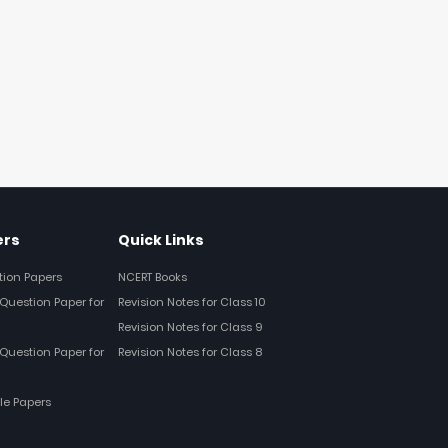
ers
Quick Links
tion Papers
NCERT Books
Question Paper for
Revision Notes for Class 10
Revision Notes for Class 9
Question Paper for
Revision Notes for Class 8
le Papers