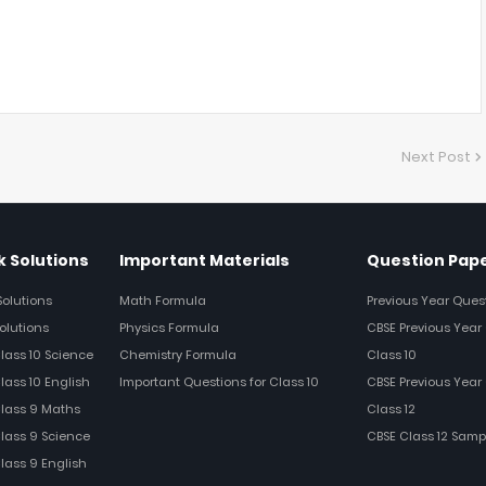
Next Post
 Solutions
Important Materials
Question Pap
Solutions
Math Formula
Previous Year Ques
olutions
Physics Formula
CBSE Previous Year 
Class 10 Science
Chemistry Formula
Class 10
lass 10 English
Important Questions for Class 10
CBSE Previous Year 
Class 9 Maths
Class 12
Class 9 Science
CBSE Class 12 Samp
Class 9 English