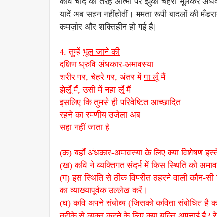
कवि चाँद की तरह आत्मा पर झुका चेहरा भूलकर अंधका
यादें अब सहन नहींहोतीं। ममता रूपी बादलों की मँ
कमज़ोर और शक्तिहीन हो गई है|
4. तुम्हें
भूल जाने की
दक्षिण ध्रुवि अंधकार-
अमावस्या
शरीर पर, चेहरे पर, अंतर में
पा लूँ
मैं
झेलूँ
मैं, उसी में
नहा लूँ
मैं
इसलिए कि तुमसे ही परिवेष्टित आच्छादित
रहने का रमणीय उजेला अब
सहा नहीं जाता है
(क) यहाँ अंधकार-अमावस्या के लिए क्या विशेषण इस्तेम
(ख) कवि ने व्यक्तिगत संदर्भ में किस स्थिति को अमाव
(ग) इस स्थिति से ठीक विपरीत ठहरने वाली कौन-सी स्थि
का व्याख्यापूर्वक उल्लेख करें।
(घ) कवि अपने संबोध्य (जिसको कविता संबोधित है कव
तरीके से व्यक्त करने के लिए क्या युक्ति अपनाई है? र