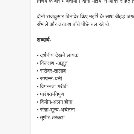
निर्णय के बारे में बताया। दोनों भाइयों ने आदर सहित
दोनों राजकुमार बिनादेर किए महर्षि के साथ बीहड़ जं
सँभाले और तरकश बाँधे पीछे चल रहे थे।
शब्दार्थ-
• दर्शनीय-देखने लायक
• विलक्षण -अद्भुत
• सरोवर-तालाब
• सम्पन्न-धनी
• विपन्नता-गरीबी
• पारंगत-निपुण
• वियोग-अलग होना
• संज्ञा-शून्य-अचेतना
• तूणीर-तरकश