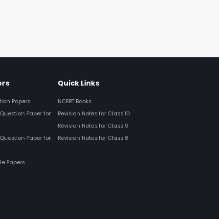
ers
Quick Links
tion Papers
NCERT Books
Question Paper for
Revision Notes for Class 10
Revision Notes for Class 9
Question Paper for
Revision Notes for Class 8
le Papers