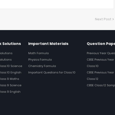
Next Post
 Solutions
Important Materials
Question Pap
Solutions
Math Formula
Previous Year Ques
olutions
Physics Formula
CBSE Previous Year 
Class 10 Science
Chemistry Formula
Class 10
lass 10 English
Important Questions for Class 10
CBSE Previous Year 
Class 9 Maths
Class 12
Class 9 Science
CBSE Class 12 Samp
Class 9 English