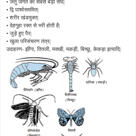
•
जंतु जगत का सबसे बड़ा संघ|
•
द्वि पार्श्वसममित|
•
शरीर खंडयुक्त|
•
देहगुहा रक्त से भरी होती है|
•
जुड़े हुए पैर|
•
खुला परिसंचरण तंत्र|
उदाहरण- झींगा, तितली, मक्खी, मकड़ी, बिच्छू, केकड़ा इत्यादि|