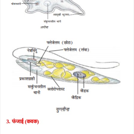
3.
फंजाई (कवक)