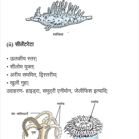
(ii)
सीलेंटरेटा
•
ऊतकीय स्तर|
•
सीलोम युक्त|
•
अरीय सममित, द्विस्तरीय|
•
खुली गुहा|
उदाहरण- हाइड्रा, समुद्री एनीमोन, जेलीफिश इत्यादि|