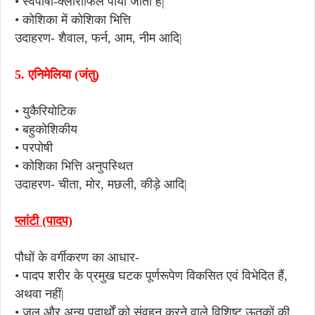
• स्वपोषी-क्लोरोफिल पाया जाता है|
• कोशिका में कोशिका भित्ति
उदाहरण- शैवाल, फर्न, आम, नीम आदि|
5.
एनिमेलिया (जंतु)
• युकैरियोटिक
• बहुकोशिकीय
• परपोषी
• कोशिका भित्ति अनुपस्थित
उदाहरण- चीता, मोर, मछली, कीड़े आदि|
प्लांटी (पादप)
पौधों के वर्गीकरण का आधार-
•
पादप शरीर के प्रमुख घटक पूर्णरूपेण विकसित एवं विभेदित हैं,
अथवा नहीं|
•
जल और अन्य पदार्थों को संवहन करने वाले विशिष्ट ऊतकों की