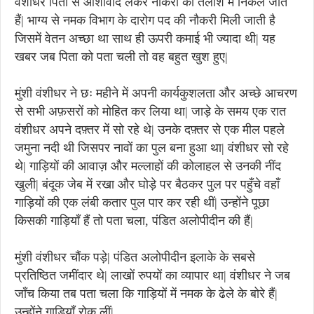
वंशीधर पिता से आशीर्वाद लेकर नौकरी की तलाश में निकल जाते
हैं| भाग्य से नमक विभाग के दारोग पद की नौकरी मिली जाती है
जिसमें वेतन अच्छा था साथ ही ऊपरी कमाई भी ज्यादा थी| यह
खबर जब पिता को पता चली तो वह बहुत खुश हुए|
मुंशी वंशीधर ने छः महीने में अपनी कार्यकुशलता और अच्छे आचरण
से सभी अफ़सरों को मोहित कर लिया था| जाड़े के समय एक रात
वंशीधर अपने दफ़्तर में सो रहे थे| उनके दफ़्तर से एक मील पहले
जमुना नदी थी जिसपर नावों का पुल बना हुआ था| वंशीधर सो रहे
थे| गाड़ियों की आवाज़ और मल्लाहों की कोलाहल से उनकी नींद
खुली| बंदूक जेब में रखा और घोड़े पर बैठकर पुल पर पहुँचे वहाँ
गाड़ियों की एक लंबी कतार पुल पार कर रही थीं| उन्होंने पूछा
किसकी गाड़ियाँ हैं तो पता चला, पंडित अलोपीदीन की हैं|
मुंशी वंशीधर चौंक पड़े| पंडित अलोपीदीन इलाके के सबसे
प्रतिष्ठित जमींदार थे| लाखों रुपयों का व्यापार था| वंशीधर ने जब
जाँच किया तब पता चला कि गाड़ियों में नमक के ढेले के बोरे हैं|
उन्होंने गाड़ियाँ रोक लीं|