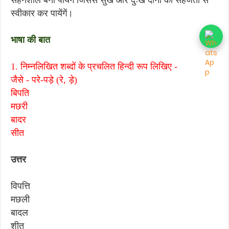
सहनशील बना पायेंगें जिससे सुख और दुःख दोनों को सहजता से
स्वीकार कर पायेंगें।
भाषा की बात
1. निम्नलिखित शब्दों के प्रचलित हिन्दी रूप लिखिए -
जैसे - परे-पड़े (रे, ड़े)
बिपति
मछरी
बादर
सीत
उत्तर
विपत्ति
मछली
बादल
शीत