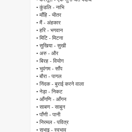
• कुंडलि - नाभि
• माँहि - भीतर
• मैं - अंहकार
• हरि - भगवान
• मिटि - मिटना
• सुखिया - सुखी
• अरु - और
• बिरह - वियोग
• भुवंगम - साँप
• बौरा - पागल
• निंदक - बुराई करने वाला
• नेड़ा - निकट
• आँगणि - आँगन
• साबण - साबुन
• पाँणी - पानी
• निरमल - पवित्र
• सुभाइ - स्वभाव