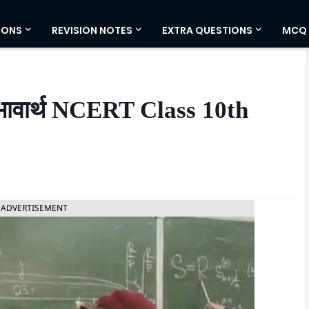
IONS
REVISION NOTES
EXTRA QUESTIONS
MCQ
 भावार्थ NCERT Class 10th
ADVERTISEMENT