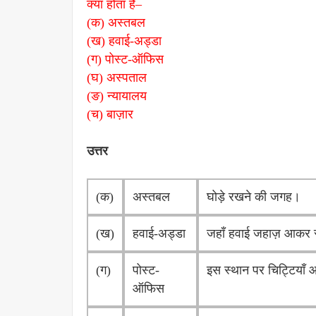
क्या होता है–
(क) अस्तबल
(ख) हवाई-अड्डा
(ग) पोस्ट-ऑफिस
(घ) अस्पताल
(ङ) न्यायालय
(च) बाज़ार
उत्तर
(क)
अस्तबल
घोड़े रखने की जगह।
(ख)
हवाई-अड्डा
जहाँ हवाई जहाज़ आकर र
(ग)
पोस्ट-
इस स्थान पर चिट्टियाँ आद
ऑफिस