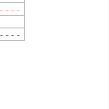
..................
..................
..................