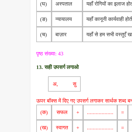
(घ)
अस्पताल
यहाँ रोगियों का इलाज हो
(ङ)
न्यायालय
यहाँ कानूनी कार्यवाही होत
(च)
बाज़ार
यहाँ से हम सभी वस्तुएँ ख
पृष्ठ संख्या: 43
13. सही उपसर्ग लगाओ
अ, सु
ऊपर बॉक्स में दिए गए उपसर्ग लगाकर सार्थक शब्द
(क)
सफल
+
..................
=
(ख)
स्वागत
+
..................
=