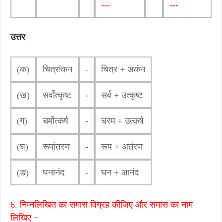
---
---
उत्तर
(क)
चित्रांकन
-
चित्र + अकंन
(ख)
सर्वोत्कृष्ट
-
सर्व + उत्कृष्ट
(ग)
चर्मोत्कर्ष
-
चरम + उत्कर्ष
(घ)
रूपांतरण
-
रूप + अतंरण
(ङ)
घनानंद
-
घन + आनंद
6. निम्नलिखित का समास विग्रह कीजिए और समास का नाम
लिखिए −