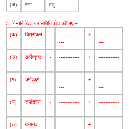
(ज)
रेशा
तंतु
5. निम्नलिखित का संधिविच्छेद कीजिए −
(क)
चित्रांकन
-
------------
+
------------
---
---
(ख)
सर्वोत्कृष्ट
-
------------
+
------------
---
---
(ग)
चर्मोत्कर्ष
-
------------
+
------------
---
---
(घ)
रूपांतरण
-
------------
+
------------
---
---
(ङ)
घनानंद
-
------------
+
------------