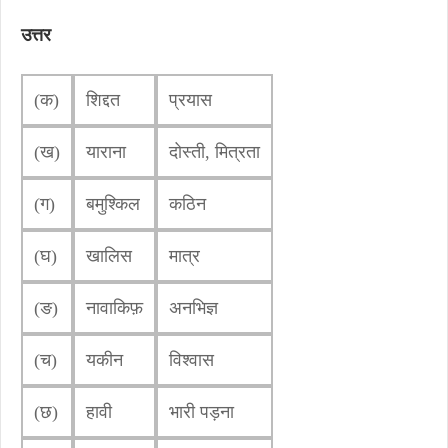
उत्तर
(क)
शिद्दत
प्रयास
(ख)
याराना
दोस्ती, मित्रता
(ग)
बमुश्किल
कठिन
(घ)
खालिस
मात्र
(ङ)
नावाकिफ़
अनभिज्ञ
(च)
यकीन
विश्वास
(छ)
हावी
भारी पड़ना